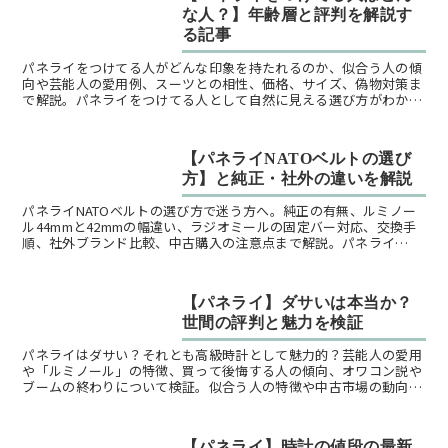
な人？】年齢層と評判を解説す
る記事
パネライをつけてる人がどんな印象を持たれるのか、似合う人の傾
向や芸能人の愛用例、スーツとの相性、価格、サイズ、偽物対策ま
で解説。パネライをつけてる人として自然に見える選び方がわかり
ます。
【パネライNATOベルトの選び
方】と純正・社外の違いを解説
パネライNATOベルトの選び方で迷う方へ。純正の有無、ルミノー
ル44mmと42mmの幅違い、ラジオミールの固定バー対応、交換手
順、社外ブランド比較、中古購入の注意点まで解説。パネライ
NATOベルトの失敗しない判断軸がわかります。
【パネライ】ダサいは本当か？
世間の評判と魅力を検証
パネライはダサい？それとも高級時計として魅力的？芸能人の愛用
や「ルミノール」の特徴、買って後悔する人の傾向、オワコン説や
ブームの終わりについて検証。似合う人の特徴や中古市場の動向、
人気の理由も解説します。
【パネライ】時計の値段の最新