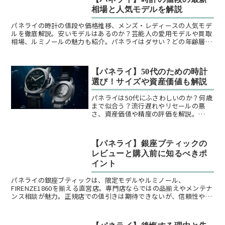
相場と人気モデルを解説
パネライの時計の値段や価格推移、メンズ・レディースの人気モデ
ルを徹底解説。安いモデルはあるのか？芸能人の愛用モデルや買取
相場、ルミノールの魅力も紹介。パネライはダサい？どの年齢層に
人気？ブランドの歴史や強みも解説します。
【パネライ】50代のための時計
選び！サイズや資産価値も解説
パネライは50代にふさわしいのか？何歳
まで似合う？流行遅れやリセールの悪
さ、資産価値や精度の評価を解説。
38mmメンズモデルの適性や人気層、選
ぶ人の特徴も紹介します。
【パネライ】銀座ブティックの
レビューと購入前に知るべきポ
イント
パネライの銀座ブティックは、限定モデルやルミノール、
FIRENZE1860を揃える直営店。専門店ならではの品揃えやメンテナ
ンス相談が魅力。正規店での値引きは期待できないが、信頼性やア
フターサービスを重視する人に最適。銀座 限定モデルや横浜 高島
屋の取扱情報も紹介。