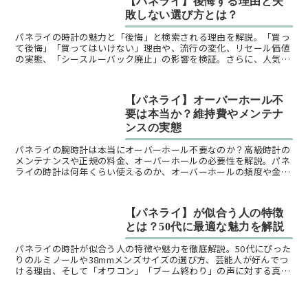
【パネライ】後悔する理由と失
敗しない選び方とは？
パネライの時計の魅力と「後悔」と検索される理由を解説。「買っ
て後悔」「買ってはいけない」理由や、流行の変化、リセール価値
の実態、「シースルーバック廃止」の影響を検証。さらに、人気の
理由や似合う人、年齢層を紹介し、後悔しない選び方を提案しま
す。
【パネライ】オーバーホール不
要は本当か？維持費やメンテナ
ンスの実態
パネライの腕時計は本当にオーバーホール不要なのか？高級時計の
メンテナンスや正規の料金、オーバーホールの必要性を解説。パネ
ライの時計は何年くらい使えるのか、オーバーホールの頻度や金
額、修理店のおすすめ（東京・福岡・大阪）も紹介。
【パネライ】が似合う人の特徴
とは？50代に最適な魅力を解説
パネライの時計が似合う人の特徴や魅力を徹底解説。50代にぴった
りのルミノールや38mmメンズサイズの選び方、芸能人が好んでつ
ける理由、そして「オワコン」「ブーム終わり」の声に対する真実
を紹介します。購入後に後悔しないためのポイントや、恥ずかしい
と感じる理由についても掘り下げます。