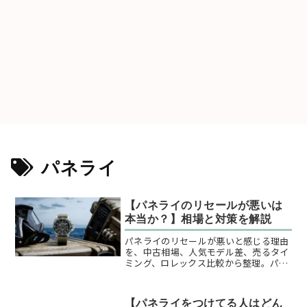
パネライ
【パネライのリセールが悪いは
本当か？】相場と対策を解説
パネライのリセールが悪いと感じる理由
を、中古相場、人気モデル差、売るタイ
ミング、ロレックス比較から整理。パネ
ライのリセールが悪いといわれる背景だ
けでなく、損を抑える買い方・売り方、
資産価値の見極め方までわかり、初めて
【パネライをつけてる人はどん
でも判断基準がつかめます。