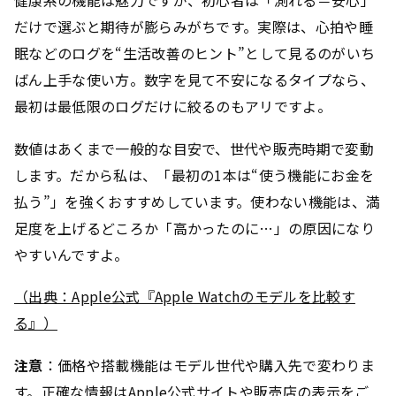
健康系の機能は魅力ですが、初心者は「測れる＝安心」
だけで選ぶと期待が膨らみがちです。実際は、心拍や睡
眠などのログを“生活改善のヒント”として見るのがいち
ばん上手な使い方。
数字を見て不安になるタイプなら、
最初は最低限のログだけに絞る
のもアリですよ。
数値はあくまで一般的な目安で、世代や販売時期で変動
します。だから私は、
「最初の1本は“使う機能にお金を
払う”」
を強くおすすめしています。使わない機能は、満
足度を上げるどころか「高かったのに…」の原因になり
やすいんですよ。
（出典：Apple公式『Apple Watchのモデルを比較す
る』）
注意
：価格や搭載機能はモデル世代や購入先で変わりま
す。正確な情報はApple公式サイトや販売店の表示をご