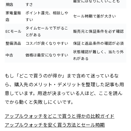
最安にはなりにくいことも
規店
すさ
家電量販
ポイント還元、相談しや
セール時期で差が大きい
店
すい
タイムセールで下がるこ
ECモール
販売元と保証条件を必ず確認
とがある
整備済品
コスパが良くなりやすい
保証と返品条件の確認が必須
状態確認が難しく、当たり外
中古
価格は最安になりやすい
れがある
もし「どこで買うのが得か」まで含めて迷っているな
ら、購入先のメリット・デメリットを整理した記事も用
意しています。用途が決まっている人ほど、ここを読ん
でから動くと失敗しにくいです。
アップルウォッチをどこで買うと得かの比較ガイド
アップルウォッチを安く買う方法とセール時期