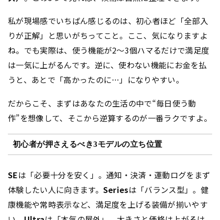
私が現場感でいちばん感じるのは、初心者ほど「全部入
りが正解」と思いがちってこと。ここ、気になりますよ
ね。でも実際は、
使う機能が2〜3個ハマるだけで満足度
は一気に上がる
んです。逆に、使わない機能にお金を払
うと、あとで「高かったのに…」になりやすい。
だからこそ、まずはあなたの生活の中で“毎日使う動
作”を想像して、そこから逆算するのが一番ラクですよ。
初心者が押さえるべき3モデルの立ち位置
SE
は「必要十分を安く」。通知・決済・運動ログをまず
体験したい人に向きます。
Series
は「バランス型」。健
康機能や常時表示など、満足度を上げる装備が揃いやす
い。
Ultra
は「本気の屋外」。大きさと価格は上がるけ