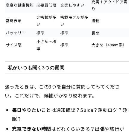
充実＋アウトドア寄
高度な健康機能
必要最低限
充実しやすい
り
非搭載が多
搭載モデルが多
常時表示
搭載
い
い
バッテリー
標準
標準
長め
小さめ〜標
サイズ感
標準
大きめ（49mm系）
準
私がいつも聞く3つの質問
迷ったときは、この3つを自分に質問してみてくださ
い。これだけで、候補がかなり絞れます。
毎日やりたいこと
は通知確認？Suica？運動ログ？睡
眠？
充電できない時間
はどれくらいある？出張や旅行が