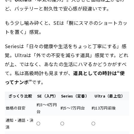
ど、バッテリーと耐久性で安心感が段違いです。
もう少し噛み砕くと、SEは「腕にスマホのショートカッ
トを置く」感覚。
Seriesは「日々の健康や生活をちょっと丁寧にする」感
覚。Ultraは「外での不安を減らす道具」感覚です。どれ
が上、ではなく、あなたの生活にハマるかどうかがすべ
て。私は高級時計も見ますが、
道具としての時計は“使
ってナンボ”
です。
ざっくり比較
SE（入門）
Series（定番）
Ultra（最上位）
約3〜4万円
価格の目安
約5〜7万円台
約13万円前後
台
通知・通話・決
○
○
○
済