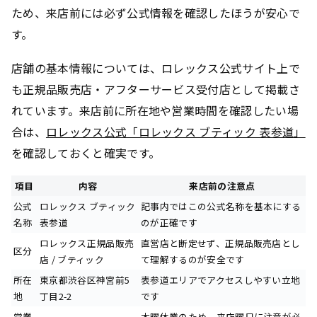
ため、来店前には必ず公式情報を確認したほうが安心で
す。
店舗の基本情報については、ロレックス公式サイト上で
も正規品販売店・アフターサービス受付店として掲載さ
れています。来店前に所在地や営業時間を確認したい場
合は、
ロレックス公式「ロレックス ブティック 表参道」
を確認しておくと確実です。
項目
内容
来店前の注意点
公式
ロレックス ブティック
記事内ではこの公式名称を基本にする
名称
表参道
のが正確です
ロレックス正規品販売
直営店と断定せず、正規品販売店とし
区分
店 / ブティック
て理解するのが安全です
所在
東京都渋谷区神宮前5
表参道エリアでアクセスしやすい立地
地
丁目2-2
です
営業
木曜休業のため、来店曜日に注意が必