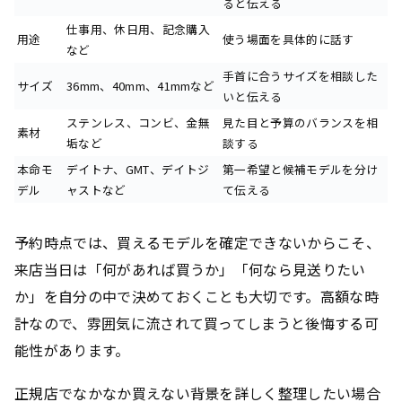
ると伝える
仕事用、休日用、記念購入
用途
使う場面を具体的に話す
など
手首に合うサイズを相談した
サイズ
36mm、40mm、41mmなど
いと伝える
ステンレス、コンビ、金無
見た目と予算のバランスを相
素材
垢など
談する
本命モ
デイトナ、GMT、デイトジ
第一希望と候補モデルを分け
デル
ャストなど
て伝える
予約時点では、買えるモデルを確定できないからこそ、
来店当日は「何があれば買うか」「何なら見送りたい
か」を自分の中で決めておくことも大切です。高額な時
計なので、雰囲気に流されて買ってしまうと後悔する可
能性があります。
正規店でなかなか買えない背景を詳しく整理したい場合