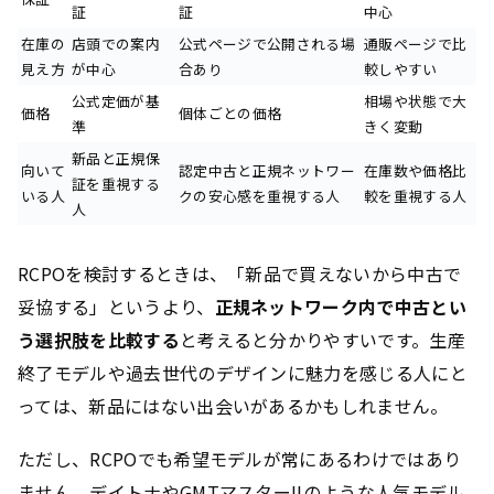
証
証
中心
在庫の
店頭での案内
公式ページで公開される場
通販ページで比
見え方
が中心
合あり
較しやすい
公式定価が基
相場や状態で大
価格
個体ごとの価格
準
きく変動
新品と正規保
向いて
認定中古と正規ネットワー
在庫数や価格比
証を重視する
いる人
クの安心感を重視する人
較を重視する人
人
RCPOを検討するときは、「新品で買えないから中古で
妥協する」というより、
正規ネットワーク内で中古とい
う選択肢を比較する
と考えると分かりやすいです。生産
終了モデルや過去世代のデザインに魅力を感じる人にと
っては、新品にはない出会いがあるかもしれません。
ただし、RCPOでも希望モデルが常にあるわけではあり
ません。デイトナやGMTマスターIIのような人気モデル