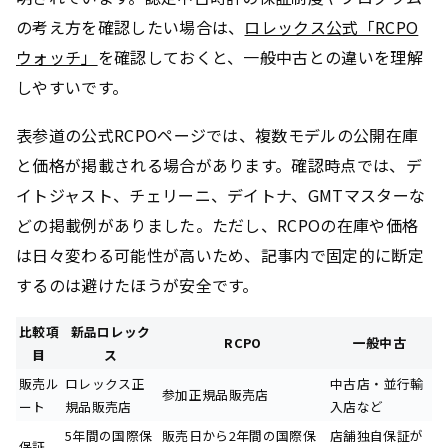
の考え方を確認したい場合は、
ロレックス公式「RCPO
ウォッチ」
を確認しておくと、一般中古との違いを理解
しやすいです。
表参道の公式RCPOページでは、複数モデルの公開在庫
と価格が掲載される場合があります。確認時点では、デ
イトジャスト、チェリーニ、デイトナ、GMTマスターな
どの掲載例がありました。ただし、RCPOの在庫や価格
は日々変わる可能性が高いため、記事内で固定的に断定
するのは避けたほうが安全です。
比較項
新品ロレック
RCPO
一般中古
目
ス
販売ル
ロレックス正
中古店・並行輸
参加正規品販売店
ート
規品販売店
入店など
5年間の国際保
販売日から2年間の国際保
店舗独自保証が
保証