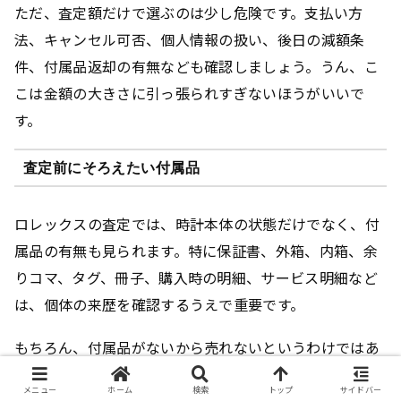
ただ、査定額だけで選ぶのは少し危険です。支払い方
法、キャンセル可否、個人情報の扱い、後日の減額条
件、付属品返却の有無なども確認しましょう。うん、こ
こは金額の大きさに引っ張られすぎないほうがいいで
す。
査定前にそろえたい付属品
ロレックスの査定では、時計本体の状態だけでなく、付
属品の有無も見られます。特に保証書、外箱、内箱、余
りコマ、タグ、冊子、購入時の明細、サービス明細など
は、個体の来歴を確認するうえで重要です。
もちろん、付属品がないから売れないというわけではあ
りません。ただし、高額モデルや人気モデルでは、付属
メニュー
ホーム
検索
トップ
サイドバー
品の有無が査定額や買い手の安心感に影響することがあ