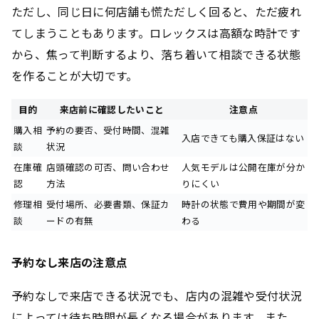
ただし、同じ日に何店舗も慌ただしく回ると、ただ疲れ
てしまうこともあります。ロレックスは高額な時計です
から、焦って判断するより、落ち着いて相談できる状態
を作ることが大切です。
目的
来店前に確認したいこと
注意点
購入相
予約の要否、受付時間、混雑
入店できても購入保証はない
談
状況
在庫確
店頭確認の可否、問い合わせ
人気モデルは公開在庫が分か
認
方法
りにくい
修理相
受付場所、必要書類、保証カ
時計の状態で費用や期間が変
談
ードの有無
わる
予約なし来店の注意点
予約なしで来店できる状況でも、店内の混雑や受付状況
によっては待ち時間が長くなる場合があります。また、