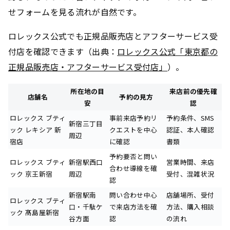
せフォームを見る流れが自然です。
ロレックス公式でも正規品販売店とアフターサービス受
付店を確認できます（出典：
ロレックス公式「東京都の
正規品販売店・アフターサービス受付店」
）。
所在地の目
来店前の優先確
店舗名
予約の見方
安
認
ロレックス ブティ
事前来店予約リ
予約条件、SMS
新宿三丁目
ック レキシア 新
クエストを中心
認証、本人確認
周辺
宿店
に確認
書類
予約要否と問い
ロレックス ブティ
新宿駅西口
営業時間、来店
合わせ導線を確
ック 京王新宿
周辺
受付、混雑状況
認
新宿駅南
問い合わせ中心
店舗場所、受付
ロレックス ブティ
口・千駄ケ
で来店方法を確
方法、購入相談
ック 髙島屋新宿
谷方面
認
の流れ