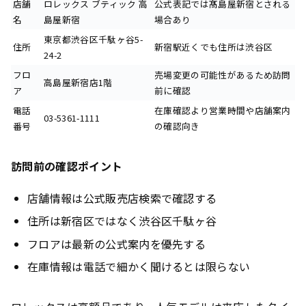
店舗
ロレックス ブティック 高
公式表記では髙島屋新宿とされる
名
島屋新宿
場合あり
東京都渋谷区千駄ヶ谷5-
住所
新宿駅近くでも住所は渋谷区
24-2
フロ
売場変更の可能性があるため訪問
高島屋新宿店1階
ア
前に確認
電話
在庫確認より営業時間や店舗案内
03-5361-1111
番号
の確認向き
訪問前の確認ポイント
店舗情報は公式販売店検索で確認する
住所は新宿区ではなく渋谷区千駄ヶ谷
フロアは最新の公式案内を優先する
在庫情報は電話で細かく聞けるとは限らない